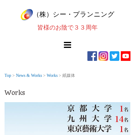
コ
（株）シー・プランニング
ン
テ
皆様のお陰で３３周年
ン
ツ
へ
ス
キ
ッ
Top
>
News & Works
>
Works
>
紙媒体
プ
Works